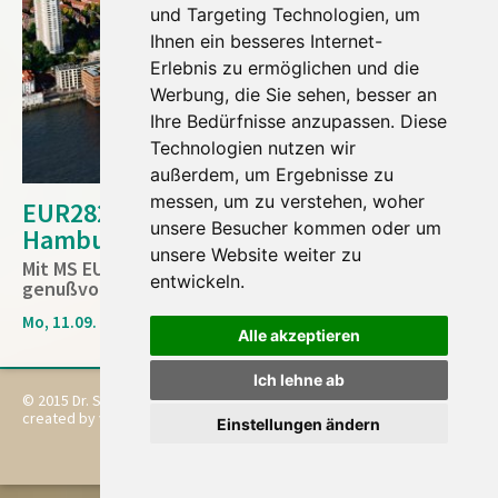
und Targeting Technologien, um
Ihnen ein besseres Internet-
Erlebnis zu ermöglichen und die
Werbung, die Sie sehen, besser an
Ihre Bedürfnisse anzupassen. Diese
Technologien nutzen wir
außerdem, um Ergebnisse zu
messen, um zu verstehen, woher
EUR2820) Gartenkreuzfahrt von
unsere Besucher kommen oder um
Hamburg nach Hamburg
unsere Website weiter zu
Mit MS EUROPA und DR. SEICK erleben Sie einen
entwickeln.
genußvollen britischen Sommerausklang
Mo, 11.09. - Mi, 27.09.2028
Alle akzeptieren
Ich lehne ab
© 2015 Dr. Seick Kultur- und Gartenreisen
Impressum
created by vistabus
Datenschutz
Einstellungen ändern
Reisebedingungen
Cookie-Einstellungen