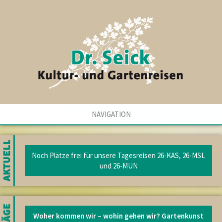
NAVIGATION
Noch Plätze frei für unsere Tagesreisen 26-KAS, 26-MSL
und 26-MUN
Woher kommen wir – wohin gehen wir? Gartenkunst