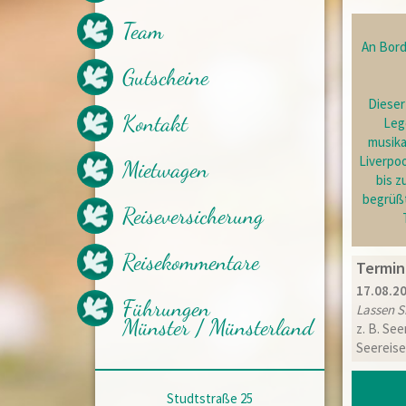
Nachhaltigkeit beim Reisen
Team
Aktuelles
An Bord 
geplante Vorträge
mögliche Vorträge
Gutscheine
Kataloganfrage
Dieser
Newsletter
Kontakt
Leg
Empfohlene Partner
musika
Presseberichte
Liverpo
Mietwagen
bis z
begrüß
Reiseversicherung
Reisekommentare
Termin
17.08.20
Führungen
Lassen S
Münster / Münsterland
z. B. See
Seereise
Studtstraße 25