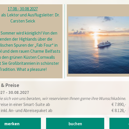
17.08.- 30.08.
2027
als Lektor und Ausflugsleiter: Dr.
Carsten Seick
 Sommer wird königlich! Von den
enden der Highlands über die
lischen Spuren der „Fab Four“ in
ol und dem rauen Charme Belfasts
u den grünen Küsten Cornwalls
t Sie Großbritannien in schönster
Tradition. What a pleasure!
 & Preise
27 - 30.08.2027
ie sich von uns beraten, wir reservieren Ihnen gerne ihre Wunschkabine.
reise in einer Smart-Suite ab
€ 7.890,-
 inkl. An- und Abreisepaket ab
€ 8.128,-
merken
buchen