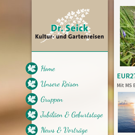
Home
EUR27
Unsere Reisen
Mit MS 
Bus-und Flugreisen
Gruppen
Gartenkreuzfahrten
Tagesreisen
Jubiläen & Geburtstage
News & Vorträge