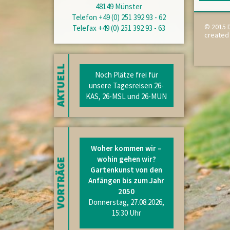
48149 Münster
Telefon +49 (0) 251 392 93 - 62
© 2015 D
Telefax +49 (0) 251 392 93 - 63
created
Noch Plätze frei für
unsere Tagesreisen 26-
KAS, 26-MSL und 26-MUN
Woher kommen wir –
wohin gehen wir?
Gartenkunst von den
Anfängen bis zum Jahr
2050
Donnerstag, 27.08.2026,
15:30 Uhr