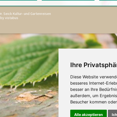
r. Seick Kultur- und Gartenreisen
 by vistabus
Ihre Privatsphä
Diese Website verwende
besseres Internet-Erleb
besser an Ihre Bedürfn
außerdem, um Ergebnis
Besucher kommen oder 
Alle akzeptieren
Ic