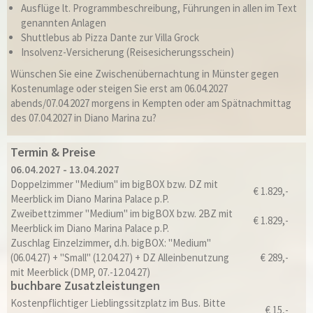
Ausflüge lt. Programmbeschreibung, Führungen in allen im Text
genannten Anlagen
Shuttlebus ab Pizza Dante zur Villa Grock
Insolvenz-Versicherung (Reisesicherungsschein)
Wünschen Sie eine Zwischenübernachtung in Münster gegen
Kostenumlage oder steigen Sie erst am 06.04.2027
abends/07.04.2027 morgens in Kempten oder am Spätnachmittag
des 07.04.2027 in Diano Marina zu?
Termin & Preise
06.04.2027 - 13.04.2027
Doppelzimmer "Medium" im bigBOX bzw. DZ mit
€ 1.829,-
Meerblick im Diano Marina Palace p.P.
Zweibettzimmer "Medium" im bigBOX bzw. 2BZ mit
€ 1.829,-
Meerblick im Diano Marina Palace p.P.
Zuschlag Einzelzimmer, d.h. bigBOX: "Medium"
(06.04.27) + "Small" (12.04.27) + DZ Alleinbenutzung
€ 289,-
mit Meerblick (DMP, 07.-12.04.27)
buchbare Zusatzleistungen
Kostenpflichtiger Lieblingssitzplatz im Bus. Bitte
€ 15,-