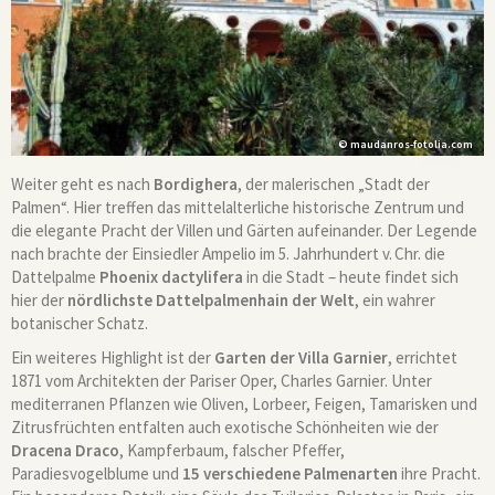
© maudanros-fotolia.com
Weiter geht es nach
Bordighera
, der malerischen „Stadt der
Palmen“. Hier treffen das mittelalterliche historische Zentrum und
die elegante Pracht der Villen und Gärten aufeinander. Der Legende
nach brachte der Einsiedler Ampelio im 5. Jahrhundert v. Chr. die
Dattelpalme
Phoenix dactylifera
in die Stadt – heute findet sich
hier der
nördlichste Dattelpalmenhain der Welt
, ein wahrer
botanischer Schatz.
Ein weiteres Highlight ist der
Garten der Villa Garnier
, errichtet
1871 vom Architekten der Pariser Oper, Charles Garnier. Unter
mediterranen Pflanzen wie Oliven, Lorbeer, Feigen, Tamarisken und
Zitrusfrüchten entfalten auch exotische Schönheiten wie der
Dracena Draco
, Kampferbaum, falscher Pfeffer,
Paradiesvogelblume und
15 verschiedene Palmenarten
ihre Pracht.