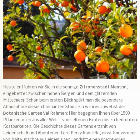
Heute entführen wir Sie in die sonnige
Zitronenstadt Menton
,
eingebettet zwischen hohen Bergen und dem glitzernden
Mittelmeer. Schon beim ersten Blick spürt man die besondere
Atmosphäre dieser charmanten Stadt. Ein wahres Juwel ist der
Botanische Garten Val Rahmeh
: Hier begegnen Ihnen über 1500
Pflanzenarten aus aller Welt – von seltenen Exoten bis zu bedrohten
Kostbarkeiten. Die Geschichte dieses Gartens erzählt von
Leidenschaft und Abenteuer: Lord Percy Radcliffe, einst Gouverneur
von Malta, machte aus einem alten Landsitz einen prachtvollen