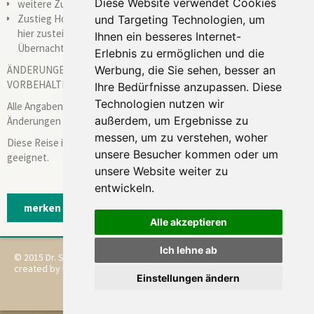
Diese Website verwendet Cookies
weitere Zustiege an der Fahrstrecke
Zustieg Hotel Zwischenübernachtung Kempten/Allgäu (Wenn Sie
und Targeting Technologien, um
hier zusteigen möchten, teilen Sie uns bitte mit, ob Sie hier eine
Ihnen ein besseres Internet-
Übernachtung, Abendessen und Frühstück wünschen)
Erlebnis zu ermöglichen und die
ÄNDERUNGEN AUS ORGANISATORISCHEN GRÜNDEN
Werbung, die Sie sehen, besser an
VORBEHALTEN!
Ihre Bedürfnisse anzupassen. Diese
Technologien nutzen wir
Alle Angaben beziehen sich auf den derzeitigen Stand und sind ggfs.
außerdem, um Ergebnisse zu
Änderungen unterworfen.
messen, um zu verstehen, woher
Diese Reise ist nicht für Gäste mit Mobilitätseinschränkungen
unsere Besucher kommen oder um
geeignet.
unsere Website weiter zu
entwickeln.
merken
buchen
empfehlen
drucken
Alle akzeptieren
Ich lehne ab
© 2015 Dr. Seick Kultur- und Gartenreisen
Impressum
created by vistabus
Datenschutz
Einstellungen ändern
Reisebedingungen
Cookie-Einstellungen