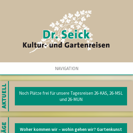
NAVIGATION
Noch Plätze frei für unsere Tagesreisen 26-KAS, 26-MSL
und 26-MUN
Woher kommen wir – wohin gehen wir? Gartenkunst