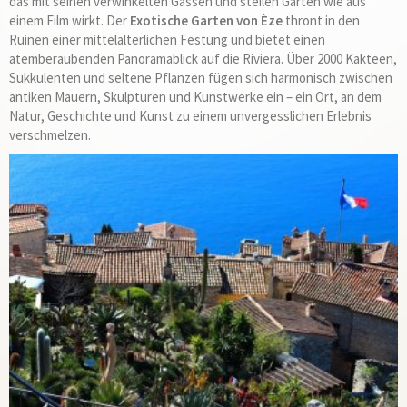
das mit seinen verwinkelten Gassen und steilen Gärten wie aus
einem Film wirkt. Der
Exotische Garten von Èze
thront in den
Ruinen einer mittelalterlichen Festung und bietet einen
atemberaubenden Panoramablick auf die Riviera. Über 2000 Kakteen,
Sukkulenten und seltene Pflanzen fügen sich harmonisch zwischen
antiken Mauern, Skulpturen und Kunstwerke ein – ein Ort, an dem
Natur, Geschichte und Kunst zu einem unvergesslichen Erlebnis
verschmelzen.