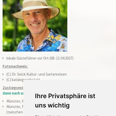
lokale Gästeführer vor Ort (08.-11.04.2027)
Fotonachweis:
(C) Dr. Seick Kultur- und Gartenreisen
(C) katalogwerkstatt
Zustiegsmöglichkeiten:
(Karte mit Bushaltestellen HIER klicken,
dann nach unten scrollen)
Ihre Privatsphäre ist
Münster, Reisebushaltestelle nahe Hbf. 08:00 Uhr
uns wichtig
Münster, P&R Theodor-Scheiwe-Straße am Albersloher Weg
(zwischen BAUHAUS und Feuerwache 2) 08:15 Uhr