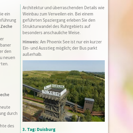
Architektur und überraschenden Details wie
ie ein
Weinbau zum Verweilen ein. Bei einem
inführung
geführten Spaziergang erleben Sie den
n
Zeche
Strukturwandel des Ruhrgebiets auf
besonders anschauliche Weise.
ger
Hinweis:
Am Phoenix See ist nur ein kurzer
rbaner
Ein- und Ausstieg möglich; der Bus parkt
er den
außerhalb.
zu neuen
rten.
e
eche
 heute
ung durch
chte des
3. Tag: Duisburg
d