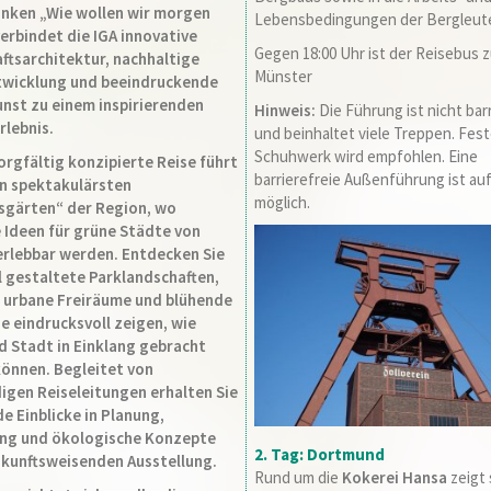
nken „Wie wollen wir morgen
Lebensbedingungen der Bergleut
verbindet die IGA innovative
Gegen 18:00 Uhr ist der Reisebus z
ftsarchitektur, nachhaltige
Münster
wicklung und beeindruckende
nst zu einem inspirierenden
Hinweis:
Die Führung ist nicht barr
lebnis.
und beinhaltet viele Treppen. Fes
Schuhwerk wird empfohlen. Eine
orgfältig konzipierte Reise führt
barrierefreie Außenführung ist au
en spektakulärsten
möglich.
sgärten“ der Region, wo
e Ideen für grüne Städte von
rlebbar werden. Entdecken Sie
l gestaltete Parklandschaften,
urbane Freiräume und blühende
e eindrucksvoll zeigen, wie
d Stadt in Einklang gebracht
önnen. Begleitet von
igen Reiseleitungen erhalten Sie
e Einblicke in Planung,
ng und ökologische Konzepte
2. Tag: Dortmund
ukunftsweisenden Ausstellung.
Rund um die
Kokerei Hansa
zeigt 