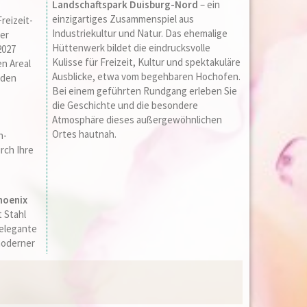
Landschaftspark Duisburg-Nord
– ein
einzigartiges Zusammenspiel aus
reizeit-
Industriekultur und Natur. Das ehemalige
der
Hüttenwerk bildet die eindrucksvolle
2027
Kulisse für Freizeit, Kultur und spektakuläre
en Areal
Ausblicke, etwa vom begehbaren Hochofen.
nden
Bei einem geführten Rundgang erleben Sie
die Geschichte und die besondere
Atmosphäre dieses außergewöhnlichen
Ortes hautnah.
n-
rch Ihre
hoenix
t Stahl
 elegante
moderner