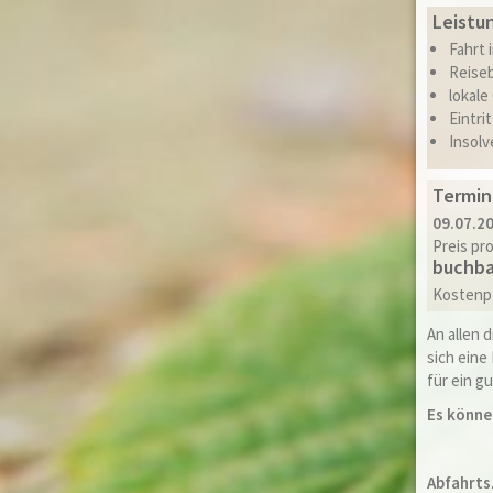
Leistu
Fahrt 
Reise
lokale
Eintri
Insol
Termin
09.07.20
Preis pro
buchba
Kostenpf
An allen 
sich eine
für ein 
Es könne
Abfahrts