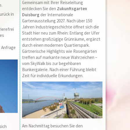
Gemeinsam mit Ihrer Reiseleitung
e.
entdecken Sie den
Zukunftsgarten
urück in
Duisburg
der
Internationale
Gartenausstellung 2027
. Nach über 150
Jahren Industriegeschichte öffnet sich die
ierefrei
Stadt hier neu zum Rhein: Entlang der Ufer
tes
entstehen großzügige Grünräume, ergänzt
durch einen modernen Quartierspark.
f Anfrage
Gärtnerische Highlights wie Rosengärten
treffen auf markante neue Wahrzeichen –
vom SkyWalk bis zur begehbaren
Bunkergalerie. Nach einer Führung bleibt
Zeit für individuelle Erkundungen.
Am Nachmittag besuchen Sie den
sich