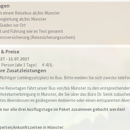
ngen
in einem Reisebus ab/bis Münster
begleitung ab/bis Münster
 Guides vor Ort
tt und Führung wie im Text genannt
venzversicherung (Reisesicherungsschein)
 & Preise
27 - 11.07.2027
 Person (alle 3 Tage)
€ 419,-
re Zusatzleistungen
lichtiger Lieblingssitzplatz im Bus. Bitte melden Sie sich zwecks telef
drei Reisetagen fährt unser Bus von/bis Münster zu den entsprechenden
 Hotelunterbringung in Münster, die Sie über das Büro Dr. Seick zubuche
gutes Abendessen im gediegenen Ambiente oder einen entspannten Aben
n nur alle drei Ausflugstage im Paket zusammen gebucht werden!
zeiten/Ankunftszeiten in Münster: