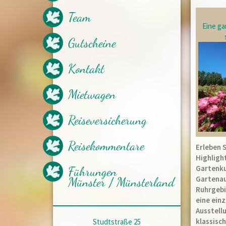
Nachhaltigkeit beim Reisen
Team
Aktuelles
Eine ga
geplante Vorträge
mögliche Vorträge
Gutscheine
Kataloganfrage
Newsletter
Kontakt
Empfohlene Partner
Presseberichte
Mietwagen
Reiseversicherung
Reisekommentare
Erleben 
Highligh
Gartenku
Führungen
Gartenau
Münster / Münsterland
Ruhrgebi
eine ein
Ausstellu
klassisc
Studtstraße 25