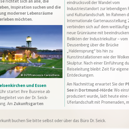
se richtet sich an alle, die
eindrucksvoll der Wandel vom
eben, Inspiration suchen und die
Industriestandort zur lebendigen F
lung moderner Lebensräume
und Kulturlandschaft. Im Rahmen 
erleben möchten.
Internationale Gartenausstellung 
verbinden sich auf dem weitläufig
neue Grünräume mit beeindrucke
Relikten der Industriekultur – vom
Deusenberg über die Brücke
„Haldensprung“ bis hin zu
Kunstinstallationen wie der Wolke
Skulptur. Nach einer Einführung du
Reiseleitung bleibt Zeit für eigene
Entdeckungen.
© DZT/Francesco Carovillano
Am Nachmittag erwartet Sie der
P
Gelsenkirchen und Essen
See
in
Dortmund-Hörde
: Wo eins
Uhr startet Ihre Busreise ab
produziert wurde, lädt heute eine
begleitet von der Dr. Seick-
Uferlandschaft mit Promenaden, 
tung. Am
Zukunftsgarten
rkunft buchen Sie bitte selbst oder über das Büro Dr. Seick.