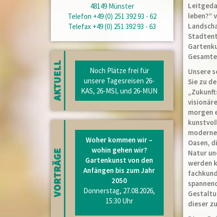
Leitgeda
48149 Münster
leben?“ 
Telefon +49 (0) 251 392 93 - 62
Landscha
Telefax +49 (0) 251 392 93 - 63
Stadtent
Gartenku
Gesamter
Noch Plätze frei für
Unsere s
unsere Tagesreisen 26-
Sie zu d
KAS, 26-MSL und 26-MUN
„Zukunft
visionär
morgen e
kunstvol
moderne 
Woher kommen wir –
Oasen, di
wohin gehen wir?
Natur un
Gartenkunst von den
werden k
Anfängen bis zum Jahr
fachkund
2050
spannend
Donnerstag, 27.08.2026,
Gestaltu
15:30 Uhr
dieser z