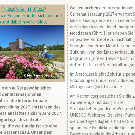
Gelsenkirchen
der
Internationale
Fr., 09.07.-So., 11.07.2027
Gartenausstellung 2027
erwartet S
nze Region erfindet sich neu und
lokaler Guide, der Sie nach einer E
steht dabei in voller Blüte.
durch das Gelände der ehemalige
Nordstern
führt. Hier erleben Sie
innovative Konzepte zu nachhalti
Energie, moderner Mobilität und u
Zukunft – von der Emscherinsel üb
begrünten „Green Tower“ bis hin 
Aufenthalts- und Veranstaltungso
Im Anschluss bleibt Zeit für eigen
© IGA /Rupert Oberhäuser
Erkundungen und ein individuelles
Mittagessen (nicht inkludiert).
Sie ein außergewöhnliches
t der internationalen
Am Nachmittag besuchen Sie die
Z
ltur: die
Internationale
Zollverein
, einst das größte
sstellung 2027
. Im Herzen des
Steinkohlebergwerk der Welt und
ets entfaltet sich im Jahr 2027
UNESCO-Welterbe. Bei einer Führ
zigartige, dezentrale
die Übertageanlagen erhalten Sie
ng, die weit mehr ist als eine
spannende Einblicke in die Geschi
he Gartenschau. Unter dem
Bergbaus sowie in die Arbeits- un