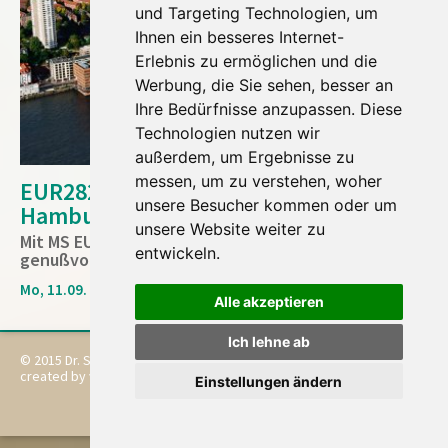
und Targeting Technologien, um
Ihnen ein besseres Internet-
Erlebnis zu ermöglichen und die
Werbung, die Sie sehen, besser an
Ihre Bedürfnisse anzupassen. Diese
Technologien nutzen wir
außerdem, um Ergebnisse zu
messen, um zu verstehen, woher
EUR2820) Gartenkreuzfahrt von
unsere Besucher kommen oder um
Hamburg nach Hamburg
unsere Website weiter zu
Mit MS EUROPA und DR. SEICK erleben Sie einen
entwickeln.
genußvollen britischen Sommerausklang
Mo, 11.09. - Mi, 27.09.2028
Alle akzeptieren
Ich lehne ab
© 2015 Dr. Seick Kultur- und Gartenreisen
Impressum
created by vistabus
Datenschutz
Einstellungen ändern
Reisebedingungen
Cookie-Einstellungen