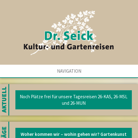
NAVIGATION
Noch Plätze frei für unsere Tagesreisen 26-KAS, 26-MSL
und 26-MUN
Woher kommen wir – wohin gehen wir? Gartenkunst