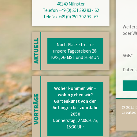
48149 Münster
Telefon +49 (0) 251 392 93 - 62
Telefax +49 (0) 251 392 93 - 63
Weitere
oder W
Noch Plätze frei für
unsere Tagesreisen 26-
AGB*
KAS, 26-MSL und 26-MUN
Datens
Woher kommen wir –
wohin gehen wir?
Gartenkunst von den
Anfängen bis zum Jahr
© 2015 D
created
2050
Donnerstag, 27.08.2026,
15:30 Uhr