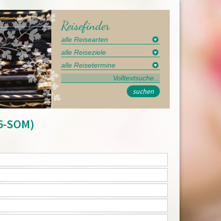
Reisefinder
suchen
26-SOM)