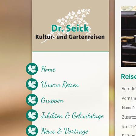
Home
Reis
Unsere Reisen
Anrede
Bus-und Flugreisen
Gruppen
Vornam
Gartenkreuzfahrten
Tagesreisen
Name*
Jubiläen & Geburtstage
Zusatz
Straße
News & Vorträge
PLZ un