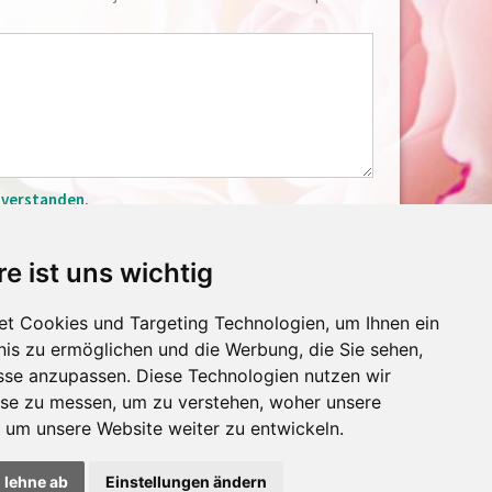
inverstanden.
nommen. Ich stimme zu, dass meine Angaben und
hoben und gespeichert werden. Hinweis: Sie können
re ist uns wichtig
fo(a)seick.com
widerrufen.
t Cookies und Targeting Technologien, um Ihnen ein
nis zu ermöglichen und die Werbung, die Sie sehen,
isse anzupassen. Diese Technologien nutzen wir
Impressum
se zu messen, um zu verstehen, woher unsere
Datenschutz
Reisebedingungen
um unsere Website weiter zu entwickeln.
Cookie-Einstellungen
h lehne ab
Einstellungen ändern