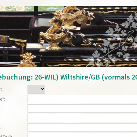
ebuchung: 26-WIL) Wiltshire/GB (vormals 
*:
e*:
:
:
*:
d Ort*: