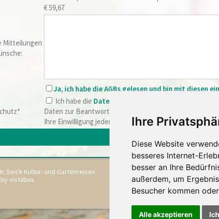
€ 59,67
 Mitteilungen
ünsche:
Ja, ich habe die AGBs gelesen und bin mit diesen e
Ich habe die
Datenschutzerklärung
zur Kenntnis ge
chutz*
Daten zur Beantwortung meiner Anfrage elektronisch er
Ihre Privatsphä
Ihre Einwilligung jederzeit für die Zukunft per E-Mail an
in
Diese Website verwende
besseres Internet-Erleb
besser an Ihre Bedürfn
r. Seick Kultur- und Gartenreisen
außerdem, um Ergebnis
 by vistabus
Besucher kommen oder 
Alle akzeptieren
Ic