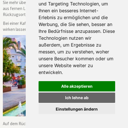
Sie mehr über die botanische Vielfalt der Region, exotische Pflanzen
und Targeting Technologien, um
aus fernen Ländern und die Bedeutung dieser Parkanlagen als
Ihnen ein besseres Internet-
Rückzugsorte der Stadtgesellschaft.
Erlebnis zu ermöglichen und die
Bei einer Kaffeepause können Sie die Atmosphäre in Ruhe auf sich
Werbung, die Sie sehen, besser an
wirken lassen – begleitet vom Duft von Jasmin und Orangenblüten.
Ihre Bedürfnisse anzupassen. Diese
Technologien nutzen wir
außerdem, um Ergebnisse zu
messen, um zu verstehen, woher
unsere Besucher kommen oder um
unsere Website weiter zu
entwickeln.
Alle akzeptieren
Ich lehne ab
Einstellungen ändern
© efesenko - stock.adobe.com
Auf dem Rückweg schlendern Sie direkt durch die historische