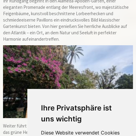
Ihr Rundgang beginnt in den Alameda-Apoden-Gärten, einer
eleganten Promenade entlang der Meeresfront, wo majestätische
Feigenbäume, kunstvoll beschnittene Lorbeerhecken und
schmiedeeiserne Pavillons ein eindrucksvolles Bild klassischer
Gartenkunst bieten. Von hier genießen Sie herrliche Ausblicke auf
den Atlantik – ein Ort, an dem Natur und Seeluft in perfekter
Harmonie aufeinandertreffen.
Ihre Privatsphäre ist
uns wichtig
Weiter führt der Spaziergang in den romantischen Parque Genovés,
das grüne Herz von Cádiz. Unter schattigen Baumkronen erfahren
Diese Website verwendet Cookies