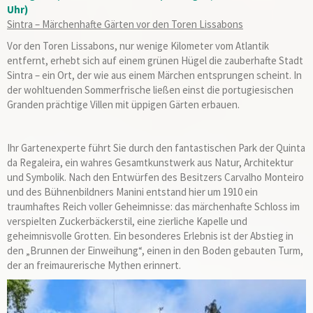
Uhr)
Sintra – Märchenhafte Gärten vor den Toren Lissabons
Vor den Toren Lissabons, nur wenige Kilometer vom Atlantik
entfernt, erhebt sich auf einem grünen Hügel die zauberhafte Stadt
Sintra – ein Ort, der wie aus einem Märchen entsprungen scheint. In
der wohltuenden Sommerfrische ließen einst die portugiesischen
Granden prächtige Villen mit üppigen Gärten erbauen.
Ihr Gartenexperte führt Sie durch den fantastischen Park der Quinta
da Regaleira, ein wahres Gesamtkunstwerk aus Natur, Architektur
und Symbolik. Nach den Entwürfen des Besitzers Carvalho Monteiro
und des Bühnenbildners Manini entstand hier um 1910 ein
traumhaftes Reich voller Geheimnisse: das märchenhafte Schloss im
verspielten Zuckerbäckerstil, eine zierliche Kapelle und
geheimnisvolle Grotten. Ein besonderes Erlebnis ist der Abstieg in
den „Brunnen der Einweihung“, einen in den Boden gebauten Turm,
der an freimaurerische Mythen erinnert.