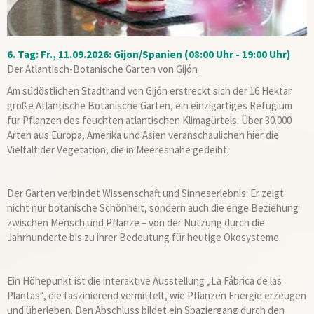
6. Tag: Fr., 11.09.2026: Gijon/Spanien (08:00 Uhr - 19:00 Uhr)
Der Atlantisch-Botanische Garten von Gijón
Am südöstlichen Stadtrand von Gijón erstreckt sich der 16 Hektar
große Atlantische Botanische Garten, ein einzigartiges Refugium
für Pflanzen des feuchten atlantischen Klimagürtels. Über 30.000
Arten aus Europa, Amerika und Asien veranschaulichen hier die
Vielfalt der Vegetation, die in Meeresnähe gedeiht.
Der Garten verbindet Wissenschaft und Sinneserlebnis: Er zeigt
nicht nur botanische Schönheit, sondern auch die enge Beziehung
zwischen Mensch und Pflanze – von der Nutzung durch die
Jahrhunderte bis zu ihrer Bedeutung für heutige Ökosysteme.
Ein Höhepunkt ist die interaktive Ausstellung „La Fábrica de las
Plantas“, die faszinierend vermittelt, wie Pflanzen Energie erzeugen
und überleben. Den Abschluss bildet ein Spaziergang durch den