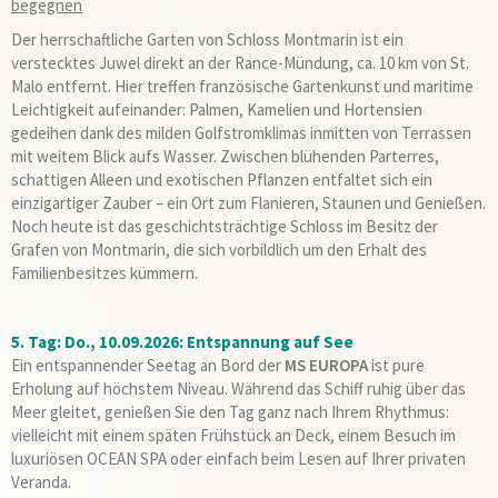
begegnen
Der herrschaftliche Garten von Schloss Montmarin ist ein
verstecktes Juwel direkt an der Rance-Mündung, ca. 10 km von St.
Malo entfernt. Hier treffen französische Gartenkunst und maritime
Leichtigkeit aufeinander: Palmen, Kamelien und Hortensien
gedeihen dank des milden Golfstromklimas inmitten von Terrassen
mit weitem Blick aufs Wasser. Zwischen blühenden Parterres,
schattigen Alleen und exotischen Pflanzen entfaltet sich ein
einzigartiger Zauber – ein Ort zum Flanieren, Staunen und Genießen.
Noch heute ist das geschichtsträchtige Schloss im Besitz der
Grafen von Montmarin, die sich vorbildlich um den Erhalt des
Familienbesitzes kümmern.
5. Tag: Do., 10.09.2026: Entspannung auf See
Ein entspannender Seetag an Bord der
MS EUROPA
ist pure
Erholung auf höchstem Niveau. Während das Schiff ruhig über das
Meer gleitet, genießen Sie den Tag ganz nach Ihrem Rhythmus:
vielleicht mit einem späten Frühstück an Deck, einem Besuch im
luxuriösen OCEAN SPA oder einfach beim Lesen auf Ihrer privaten
Veranda.