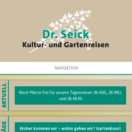
NAVIGATION
Noch Plätze frei für unsere Tagesreisen 26-KAS, 26-MSL
und 26-MUN
Woher kommen wir – wohin gehen wir? Gartenkunst