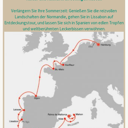
Verlängern Sie Ihre Sommerzeit: Genießen Sie die reizvollen
Landschaften der Normandie, gehen Sie in Lissabon auf
Entdeckungstour, und lassen Sie sich in Spanien von edlen Tropfen
und weltberühmten Leckerbissen verwöhnen.