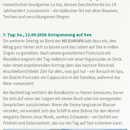
romantischen Inselgarten La Isla, dessen Geschichte bis ins 19.
Jahrhundert zurückreicht – ein idyllischer Ort mit alten Bäumen,
Teichen und verschlungenen Wegen.
7. Tag: Sa., 12.09.2026: Entspannung auf See
Ein weiterer Seetag an Bord der
MS EUROPA
lädt dazu ein, den
Alltag ganz hinter sich zu lassen und das Leben auf See in vollen
Zügen zu genießen. Nach einem gemütlichen Frühstück mit
Meerblick beginnt der Tag vielleicht mit einer Yogastunde an Deck
oder einem inspirierenden Vortrag über das nächste Reiseziel.
Anschließend bleibt Zeit für alles, was gut tut – ein Besuch im Spa,
ein Bad im Pool oder ein Cappuccino in der Sansibar, während das
Meer vorbeizieht.
Am Nachmittag verführt die Bordküche zu feinen Genüssen, bevor
Sie sich auf einer der Liegen mit einem Buch oder bei anregenden
Gesprächen zurückziehen. Wenn die Sonne langsam im Wasser
versinkt, verwandelt sich das Schiff in eine Bühne für den Abend:
elegante Dinner, leise Musik, sanftes Schaukeln – ein Gefühl von
Freiheit und Gelassenheit, das nur ein Tag auf See schenken kann.