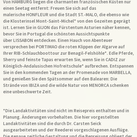
Von HAMBURG liegen die charmanten französischen Küsten nur
einen Seetag entfernt: Freuen Sie sich auf das
malerische HONFLEUR und die Stadt ST.-MALO, die ebenso wie
die Klosterinsel Mont-Saint-Michel* von den Gezeiten geprägt
ist. Lernen Sie in GIJON das Fürstentum Asturien näher kennen,
bevor Sie in Portugal die schönsten Aussichtspunkte
über LISSABON entdecken. Einen Hauch von Abenteuer
versprechen bei PORTIMAO die roten Klippen der Algarve auf
Ihrer RIB-Schlauchboottour zur Benagil-Felshöhle*. Edle Pferde,
Sherry und feinste Tapas erwarten Sie, wenn Sie in CADIZ zur
Königlich-Andalusischen Hofreitschule* aufbrechen. Entspannen
Sie in den kommenden Tagen an der Promenade von MARBELLA,
und genießen Sie den Spätsommer auf den Balearen: Die
Strände von IBIZA und die wilde Natur von MENORCA schenken
eine unbeschwerte Zeit.
*Die Landaktivitäten sind nicht im Reisepreis enthalten und in
Planung. Änderungen vorbehalten. Die hier vorgestellten
Landaktivitäten sind die durch Dr. Carsten Seick
ausgearbeiteten und der Reederei vorgeschlagenen Ausflüge.
Die genaue zeitliche Gestaltung und die Bepreisung obliegt der