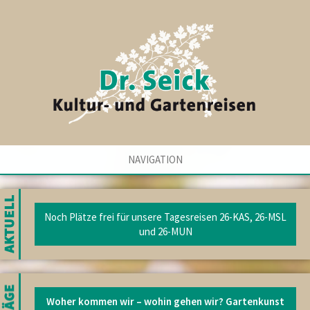
NAVIGATION
Noch Plätze frei für unsere Tagesreisen 26-KAS, 26-MSL
und 26-MUN
Woher kommen wir – wohin gehen wir? Gartenkunst